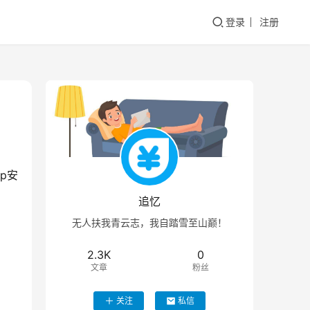
登录
注册
p安
追忆
无人扶我青云志，我自踏雪至山巅！
2.3K
0
文章
粉丝
关注
私信