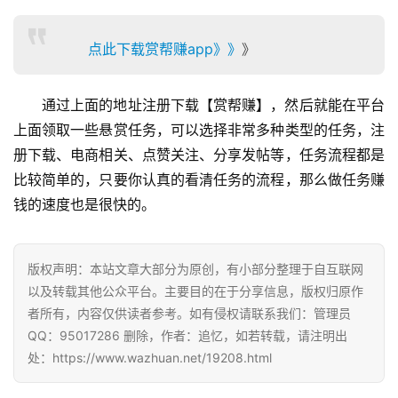
点此下载赏帮赚app》》
》
通过上面的地址注册下载【赏帮赚】，然后就能在平台
上面领取一些悬赏任务，可以选择非常多种类型的任务，注
首
册下载、电商相关、点赞关注、分享发帖等，任务流程都是
页
比较简单的，只要你认真的看清任务的流程，那么做任务赚
钱的速度也是很快的。
挖
赚
版权声明：本站文章大部分为原创，有小部分整理于自互联网
简
评
以及转载其他公众平台。主要目的在于分享信息，版权归原作
登录
注册
者所有，内容仅供读者参考。如有侵权请联系我们：管理员
QQ：95017286 删除，作者：追忆，如若转载，请注明出
处：https://www.wazhuan.net/19208.html
手
赚