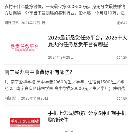
农村干什么能挣钱快，一天最少挣300-500元。身无分文最快赚钱
方法揭秘，分享当下最赚钱的暴利行业，没本钱一个月赚10万，适
合普通人白手起家的赚钱方法！ 现在农村人都喜欢到外面去创…
网赚资讯
2021年12月1日
642
2025最新悬赏任务平台，2025十大
最火的任务悬赏平台有哪些
2024年9月29日
1.2K
南宁民办高中收费标准有哪些？
1、南宁爱华学校 高中学费20600/生／学年；住宿费1500/生／学
期 2、南宁良庆区琼林学校 高中学费20000元／生／学年；住宿费
1400元／生／学期。 3、南宁龙翔荆楚高级…
网赚资讯
2023年11月20日
1.8K
手机上怎么赚钱？分享5种正规手机
赚钱软件