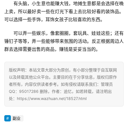
有头脑，小生意也能赚大钱，地摊生意都是会选择在晚
上卖，所以最好卖一些在灯光下看上去比较好看的装饰品。
可以选择一些手饰，耳饰女孩子比较喜欢的东西。
首
页
可以弄一些娱乐，像套圈圈，套玩具、娃娃这些；还有
锤钉子等等，弄一些能够带来氛围的活动。反正根据周边人
群去选择需要出售的商品，赚钱是妥妥当当的。
挖
赚
简
版权声明：本站文章大部分为原创，有小部分整理于自互联网
评
以及转载其他公众平台。主要目的在于分享信息，版权归原作
登录
注册
者所有，内容仅供读者参考。如有侵权请联系我们：管理员
QQ：95017286 删除，作者：追忆，如若转载，请注明出
手
处：https://www.wazhuan.net/18527.html
赚
A
副业
P
P