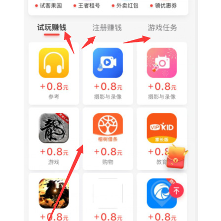
挖
赚
简
评
登录
注册
手
赚
A
P
P