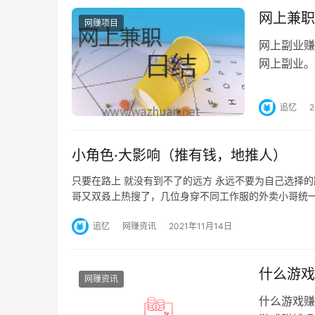
网上兼职
网赚项目
网上副业赚
网上副业。
持日结的平
追忆
小角色·大影响（推有钱，地推人）
只要在路上 就没有到不了的远方 永远不要为自己选择的
哥又双叒上热搜了，几位身穿不同工作服的外卖小哥统
追忆
网赚资讯
2021年11月14日
什么游戏
网赚资讯
什么游戏赚