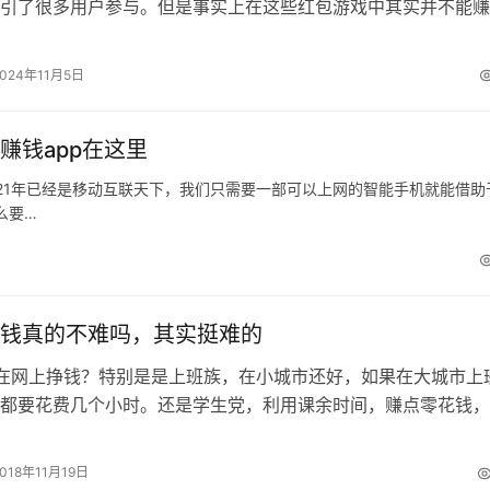
引了很多用户参与。但是事实上在这些红包游戏中其实并不能赚
类游戏主要是靠看广告来赚的，不看广…
2024年11月5日
赚钱app在这里
2021年已经是移动互联天下，我们只需要一部可以上网的智能手机就能借助
么要…
钱真的不难吗，其实挺难的
在网上挣钱？特别是是上班族，在小城市还好，如果在大城市上
都要花费几个小时。还是学生党，利用课余时间，赚点零花钱，
钱不容易，所以很多学生党都想靠…
2018年11月19日