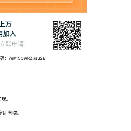
码：7e#15QwRZbsu2E
提现。
享即有赚。