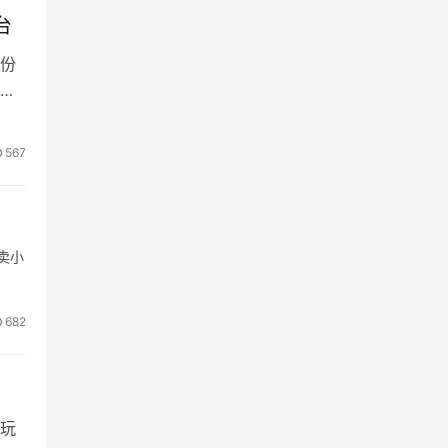
台
份
支
567
卖小
682
玩