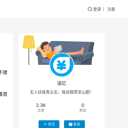
登录
注册
不建
追忆
无人扶我青云志，我自踏雪至山巅！
推首
2.3K
0
文章
粉丝
关注
私信