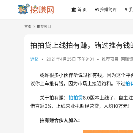
首 页
挖赚简评
手
首页
推荐项目
拍拍贷上线拍有赚，错过推有钱
追忆
•
2021年4月25日 下午9:01
•
推荐项目
,
网赚
或许很多小伙伴听说过推有钱，因为这个平
议你上车推有钱，因为市场上接近饱和。不过
拍
关于拍有赚：
拍拍贷
8.0版本上线了，自主
借直返3%，上线营业执照经营贷，人均10万元！
拍有赚合伙人加入：