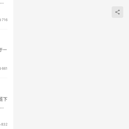
多
716
于一
661
班下
都
832