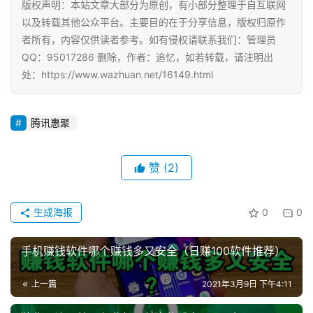
版权声明：本站文章大部分为原创，有小部分整理于自互联网
以及转载其他公众平台。主要目的在于分享信息，版权归原作
手
者所有，内容仅供读者参考。如有侵权请联系我们：管理员
赚
A
QQ：95017286 删除，作者：追忆，如若转载，请注明出
P
处：https://www.wazhuan.net/16149.html
P
腾讯惠聚
赞
(2)
生成海报
0
0
手机赚钱软件哪个赚钱多又安全（日赚100软件推荐）
上一篇
2021年3月9日 下午4:11