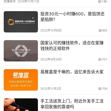
挖赚简评
2019年11月11日
1.8K
吃饭赚…
投资30元一小时赚600，是馅饼还
是陷阱？
2022年10月8日
855
国家认可的赚钱软件，适合在家赚
钱快的正规软件
2022年6月29日
707
易推富是干嘛的，追忆来告诉大家
2022年11月2日
706
手工活送货上门，附近外发手工活
拿回家做的靠谱吗