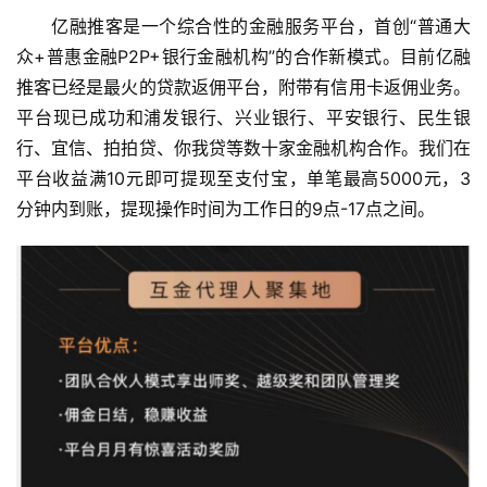
亿融推客是一个综合性的金融服务平台，首创“普通大
挖
众+普惠金融P2P+银行金融机构”的合作新模式。目前亿融
赚
推客已经是最火的贷款返佣平台，附带有信用卡返佣业务。
简
平台现已成功和浦发银行、兴业银行、平安银行、民生银
评
登录
注册
行、宜信、拍拍贷、你我贷等数十家金融机构合作。我们在
平台收益满10元即可提现至支付宝，单笔最高5000元，3
分钟内到账，提现操作时间为工作日的9点-17点之间。
手
赚
A
P
P