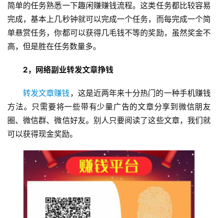
简单的任务熟悉一下趣闲赚赚钱流程。这类任务都比较容易
完成，基本上几秒钟就可以完成一个任务，而每完成一个简
单悬赏任务，你都可以获得几毛钱不等的奖励，虽然奖金不
高，但是胜在任务数量多。
首
页
2，网络副业转发文章挣钱
转发文章赚钱
，这是近两年来十分热门的一种手机赚钱
挖
方法。只需要将一些带有少量广告的文章分享到微信朋友
赚
圈、微信群、微信好友。别人只要阅读了这些文章，我们就
简
可以获得现金奖励。
评
登录
注册
手
赚
A
P