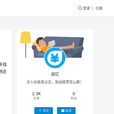
登录
注册
多钱
明还
追忆
无人扶我青云志，我自踏雪至山巅！
2.3K
0
文章
粉丝
关注
私信