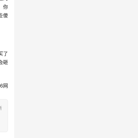
，你
些傻
买了
会砸
6网
所