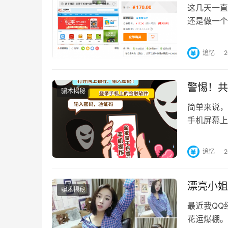
这几天一直
还是做一个
好几天，就
追忆
警惕！共
骗术揭秘
简单来说，
手机屏幕上
用户使用网
追忆
漂亮小姐
骗术揭秘
最近我QQ
花运爆棚。