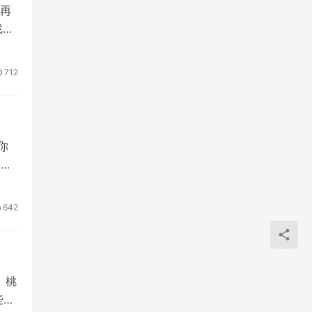
再
找了
712
你
诱导
642
，桃
些小