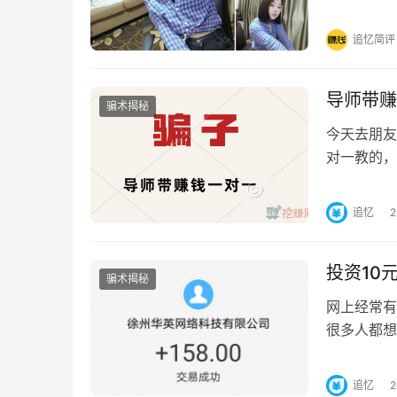
姐姐不但人
追忆简评
导师带赚
骗术揭秘
今天去朋友
对一教的，
况。原来是
追忆
投资10
骗术揭秘
网上经常有
很多人都想
副业百分百
追忆