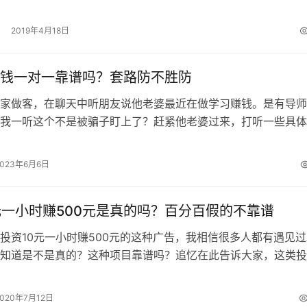
漂亮，心地也善良。因为太过好友…
2019年4月18日
钱一对一靠谱吗？套路防不胜防
家做客，在聊天中听朋友说他老婆最近在做学习赚钱。是有导师
我一听这个不是被骗子盯上了？赶紧他老婆过来，打听一些具体
在网上看看的添加导师微信5分钟进账…
2023年6月6日
元一小时赚500元是真的吗？百分百假的不靠谱
投资10元一小时赚500元的这种广告，我相信很多人都有遇见过
知道是不是真的？这种项目靠谱吗？追忆在此告诉大家，这类投
是假的。大家千万别做，正规网络…
2020年7月12日