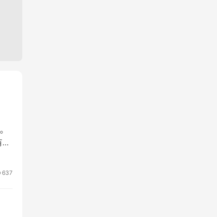
。
有钱
637