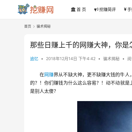
首 页
挖赚简评
手
首页
骗术揭秘
那些日赚上千的网赚大神，你是
追忆
•
2018年12月14日 下午4:42
•
骗术揭秘
•
阅
在
网赚
界从不缺大神，更不缺赚大钱的牛人
的？！你们赚钱为什么这么容易？！动不动就是
是别人太傻？