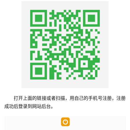
首
页
挖
赚
简
评
登录
注册
手
赚
A
打开上面的链接或者扫描，用自己的手机号注册，注册
P
成功后登录到网站后台。
P