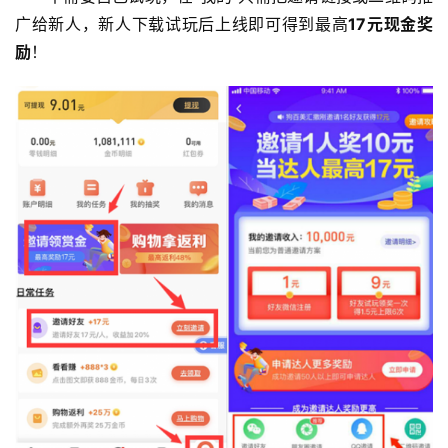
广给新人，新人下载试玩后上线即可得到最高
17元现金奖
手
励
！
赚
A
P
P