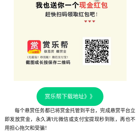
首
页
挖
赚
简
评
登录
注册
手
赚
赏乐帮下载地址》》
A
P
每个悬赏任务都已将赏金托管到平台，完成悬赏平台立
P
即发放赏金，永久满1元微信或支付宝提现秒到账，再也不
用担心拖欠和受骗！