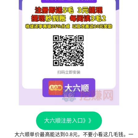
首
页
挖
赚
简
评
登录
注册
手
赚
A
大六顺注册入口》》
P
P
大六顺单价最高能达到0.8元，不要小看这几毛钱。一