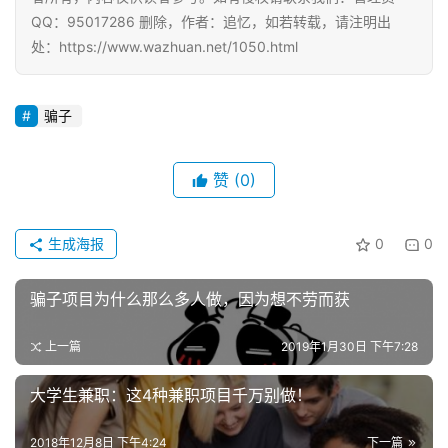
QQ：95017286 删除，作者：追忆，如若转载，请注明出
挖
处：https://www.wazhuan.net/1050.html
赚
简
评
登录
注册
骗子
赞
(0)
手
赚
A
生成海报
0
0
P
P
骗子项目为什么那么多人做，因为想不劳而获
上一篇
2019年1月30日 下午7:28
大学生兼职：这4种兼职项目千万别做！
2018年12月8日 下午4:24
下一篇