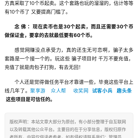
方真采取了10个币起卖。这个套路也玩的溜溜的，估计等等
有10个币了 又要提高门槛了。
念 佛 ：现在卖币也是30个起卖，而且还需要30个币
做保证金，要拿的去就最低要有60个币。
感觉网赚没点承受力，真的还生无可恋啊，骗子太多 
套路是一个接一个的。玩这些 骗子项目时 千万不要充值，
充值了就是肉包子打狗，有去无回！
个人还是觉得做任务平台才靠谱一些，毕竟这些平台上
线几年了。
聚享游
众人帮
收奖网
试客小兵
趣头条
 这些项目是可信任的。
首
版权声明：本站文章大部分为原创，有小部分整理于自互联网
页
以及转载其他公众平台。主要目的在于分享信息，版权归原作
者所有，内容仅供读者参考。如有侵权请联系我们：管理员