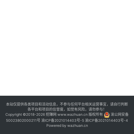
评
登录
注册
手
赚
A
P
P
本站仅提供各类项目和活动信息，不参与任何平台相关运营事宜，请自行判断
各平台和项目的信誉度，如觉有风险，请勿参与！
Copyright ©2018-2026 挖赚网 www.wazhuan.cn 版权所有
渝公网安备
50023802000211号
渝ICP备2021014403号-5
渝ICP备2021014403号-4
Powered by
wazhuan.cn