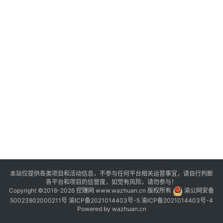
评
登录
注册
手
赚
A
P
P
本站仅提供各类项目和活动信息，不参与任何平台相关运营事宜，请自行判断
各平台和项目的信誉度，如觉有风险，请勿参与！
Copyright ©2018-2026 挖赚网 www.wazhuan.cn 版权所有
渝公网安备
50023802000211号
渝ICP备2021014403号-5
渝ICP备2021014403号-4
Powered by
wazhuan.cn