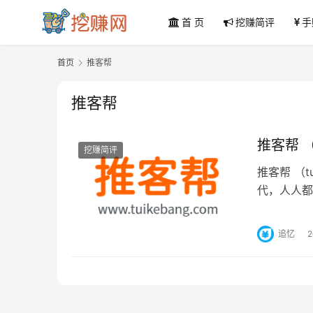
首 页
挖赚简评
手
首页
推客帮
推客帮
推客帮 （
挖赚简评
推客帮 （
代，人人都
缺的。这里
追忆