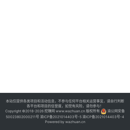
评
登录
注册
手
赚
A
P
P
本站仅提供各类项目和活动信息，不参与任何平台相关运营事宜，请自行判断
各平台和项目的信誉度，如觉有风险，请勿参与！
Copyright ©2018-2026 挖赚网 www.wazhuan.cn 版权所有
渝公网安备
50023802000211号
渝ICP备2021014403号-5
渝ICP备2021014403号-4
Powered by
wazhuan.cn