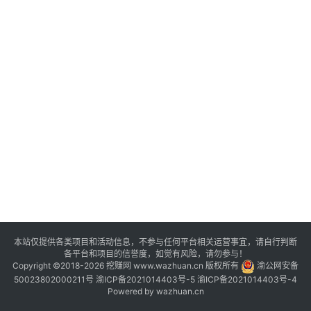
评
登录
注册
手
赚
A
P
P
本站仅提供各类项目和活动信息，不参与任何平台相关运营事宜，请自行判断
各平台和项目的信誉度，如觉有风险，请勿参与！
Copyright ©2018-2026 挖赚网 www.wazhuan.cn 版权所有
渝公网安备
50023802000211号
渝ICP备2021014403号-5
渝ICP备2021014403号-4
Powered by
wazhuan.cn