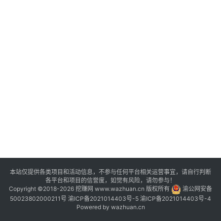
评
登录
注册
手
赚
A
P
P
本站仅提供各类项目和活动信息，不参与任何平台相关运营事宜，请自行判断
各平台和项目的信誉度，如觉有风险，请勿参与！
Copyright ©2018-2026 挖赚网 www.wazhuan.cn 版权所有
渝公网安备
50023802000211号
渝ICP备2021014403号-5
渝ICP备2021014403号-4
Powered by
wazhuan.cn