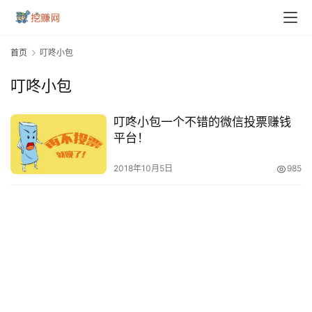
首页
叮咚小包
叮咚小包
叮咚小包一个不错的微信投票赚钱
平台！
2018年10月5日
985
首
页
挖
赚
简