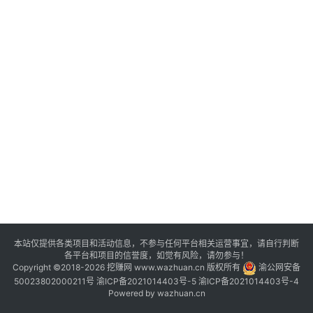
评
登录
注册
手
赚
A
P
P
本站仅提供各类项目和活动信息，不参与任何平台相关运营事宜，请自行判断
各平台和项目的信誉度，如觉有风险，请勿参与！
Copyright ©2018-2026 挖赚网 www.wazhuan.cn 版权所有
渝公网安备
50023802000211号
渝ICP备2021014403号-5
渝ICP备2021014403号-4
Powered by
wazhuan.cn