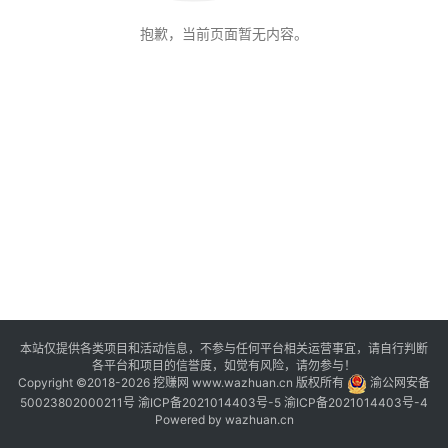
评
登录
注册
抱歉，当前页面暂无内容。
手
赚
A
P
P
本站仅提供各类项目和活动信息，不参与任何平台相关运营事宜，请自行判断
各平台和项目的信誉度，如觉有风险，请勿参与！
Copyright ©2018-2026 挖赚网 www.wazhuan.cn 版权所有
渝公网安备
50023802000211号
渝ICP备2021014403号-5
渝ICP备2021014403号-4
Powered by
wazhuan.cn